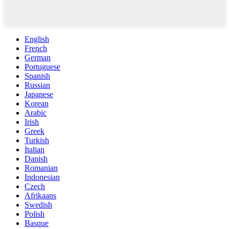
English
French
German
Portuguese
Spanish
Russian
Japanese
Korean
Arabic
Irish
Greek
Turkish
Italian
Danish
Romanian
Indonesian
Czech
Afrikaans
Swedish
Polish
Basque