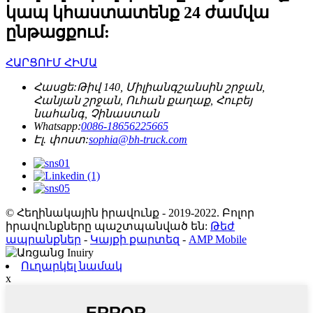
կապ կհաստատենք 24 ժամվա
ընթացքում:
ՀԱՐՑՈՒՄ ՀԻՄԱ
Հասցե:
Թիվ 140, Միլիանգշանսին շրջան,
Հանյան շրջան, Ուհան քաղաք, Հուբեյ
նահանգ, Չինաստան
Whatsapp:
0086-18656225665
Էլ. փոստ:
sophia@bh-truck.com
© Հեղինակային իրավունք - 2019-2022. Բոլոր
իրավունքները պաշտպանված են:
Թեժ
ապրանքներ
-
Կայքի քարտեզ
-
AMP Mobile
Ուղարկել նամակ
x