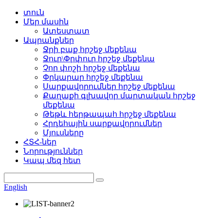
տուն
Մեր մասին
Ատեստատ
Ապրանքներ
Ջրի բաք հրշեջ մեքենա
Ջուր\Փրփուր հրշեջ մեքենա
Չոր փոշի հրշեջ մեքենա
Փրկարար հրշեջ մեքենա
Սարքավորումներ հրշեջ մեքենա
Քաղաքի գլխավոր մարտական ​​հրշեջ
մեքենա
Թեթև հերթապահ հրշեջ մեքենա
Հրդեհային սարքավորումներ
Մյուսները
ՀՏՀ-ներ
Նորություններ
Կապ մեզ հետ
English