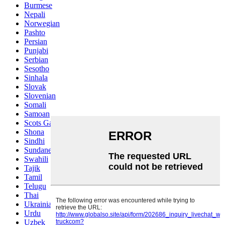
Burmese
Nepali
Norwegian
Pashto
Persian
Punjabi
Serbian
Sesotho
Sinhala
Slovak
Slovenian
Somali
Samoan
Scots Gaelic
Shona
Sindhi
Sundanese
Swahili
Tajik
Tamil
Telugu
Thai
Ukrainian
Urdu
Uzbek