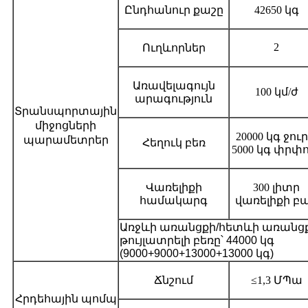
Ընդհանուր քաշը
42650 կգ
2
Ուղևորներ
Առավելագույն
100 կմ/ժ
արագություն
Տրանսպորտային
միջոցների
20000 կգ ջուր
պարամետրեր
Հեղուկ բեռ
5000 կգ փրփ
Վառելիքի
300 լիտր
համակարգ
վառելիքի բ
Առջևի առանցքի/հետևի առանց
թույլատրելի բեռը՝ 44000 կգ
(9000+9000+13000+13000 կգ)
Ճնշում
≤1,3 ՄՊա
Հրդեհային պոմպ