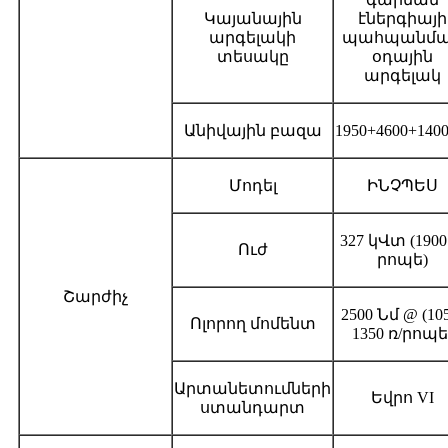
Կայանային
էներգիայի
արգելակի
պահպանմ
տեսակը
օդային
արգելակ
Անիվային բազա
1950+4600+140
Մոդել
ԻՆՉՊԵՍ
327 կՎտ (1900
Ուժ
րոպե)
Շարժիչ
2500 Նմ @ (10
Ոլորող մոմենտ
1350 ռ/րոպե
Արտանետումների
Եվրո VI
ստանդարտ