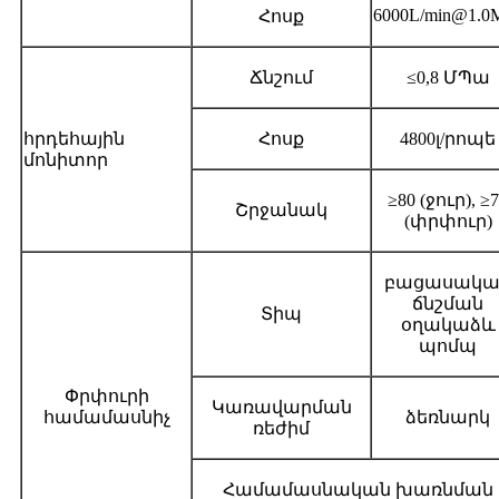
6000L/min@1.0
Հոսք
Ճնշում
≤0,8 ՄՊա
հրդեհային
Հոսք
4800լ/րոպե
մոնիտոր
≥80 (ջուր), ≥
Շրջանակ
(փրփուր)
բացասակա
ճնշման
Տիպ
օղակաձև
պոմպ
Փրփուրի
Կառավարման
համամասնիչ
ձեռնարկ
ռեժիմ
Համամասնական խառնման