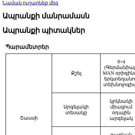
Նամակ ուղարկեք մեզ
Ապրանքի մանրամասն
Ապրանքի պիտակներ
Պարամետրեր
8×4
(Գերմանիա
Քշել
MAN օրիգին
երկտեղանո
տեխնոլոգի
կրկնակի
Արգելակի
միացում
տեսակը
օդային
Շասսի
արգելակ
գարնան