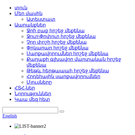
տուն
Մեր մասին
Ատեստատ
Ապրանքներ
Ջրի բաք հրշեջ մեքենա
Ջուր\Փրփուր հրշեջ մեքենա
Չոր փոշի հրշեջ մեքենա
Փրկարար հրշեջ մեքենա
Սարքավորումներ հրշեջ մեքենա
Քաղաքի գլխավոր մարտական ​​հրշեջ
մեքենա
Թեթև հերթապահ հրշեջ մեքենա
Հրդեհային սարքավորումներ
Մյուսները
ՀՏՀ-ներ
Նորություններ
Կապ մեզ հետ
English