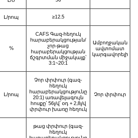
Լ/Ս
≥12.5
Լ/րոպ
CAFS Գազ-հեղուկ
հարաբերակցության/
Ամբողջական
չոր-թաց
%
ավտոմատ
հարաբերակցության
կարգավորելի
ճշգրտման միջակայք՝
3:1~20:1
Չոր փրփուր (գազ-
հեղուկ
հարաբերակցությունը
Լ/րոպ
Չոր փրփուր
20:1) առավելագույն
հոսքը՝ 56լ/վ՝ օդ + 2,8լ/վ
փրփուր խառը հեղուկ
թաց փրփուր (գազ-
հեղուկ
հարաբերակցությունը