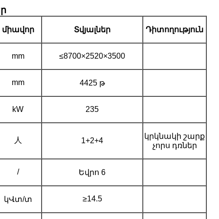
ր
միավոր
Տվյալներ
Դիտողություն
mm
≤8700×2520×3500
mm
4425 թ
kW
235
կրկնակի շարք
人
1+2+4
չորս դռներ
/
Եվրո 6
≥14.5
կՎտ/տ