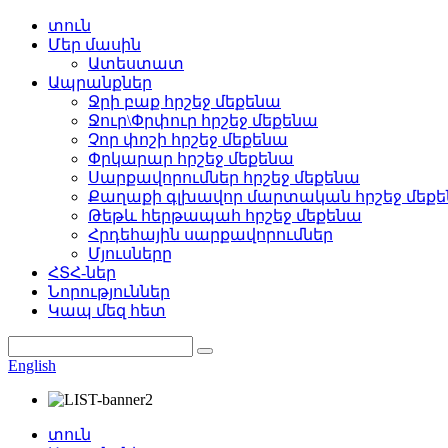
տուն
Մեր մասին
Ատեստատ
Ապրանքներ
Ջրի բաք հրշեջ մեքենա
Ջուր\Փրփուր հրշեջ մեքենա
Չոր փոշի հրշեջ մեքենա
Փրկարար հրշեջ մեքենա
Սարքավորումներ հրշեջ մեքենա
Քաղաքի գլխավոր մարտական ​​հրշեջ մեք
Թեթև հերթապահ հրշեջ մեքենա
Հրդեհային սարքավորումներ
Մյուսները
ՀՏՀ-ներ
Նորություններ
Կապ մեզ հետ
English
տուն