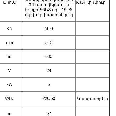
Լ/րոպ
Թաց փրփուր
3:1) առավելագույն
հոսքը՝ 56L/S օդ + 19L/S
փրփուր խառը հեղուկ
KN
50.0
mm
≥10
m
≥30
V
24
kW
5
V/Hz
220/50
Կարգավորելի
m
≥7