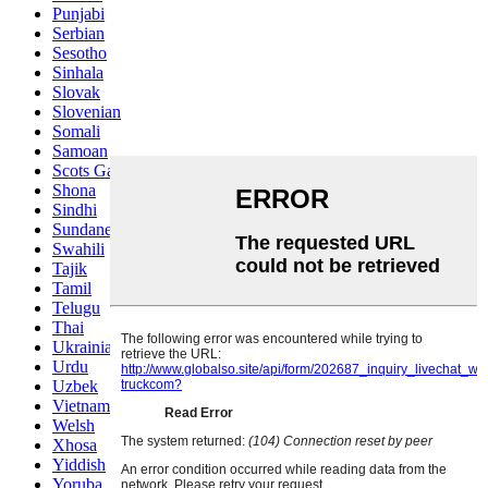
Punjabi
Serbian
Sesotho
Sinhala
Slovak
Slovenian
Somali
Samoan
Scots Gaelic
Shona
Sindhi
Sundanese
Swahili
Tajik
Tamil
Telugu
Thai
Ukrainian
Urdu
Uzbek
Vietnamese
Welsh
Xhosa
Yiddish
Yoruba