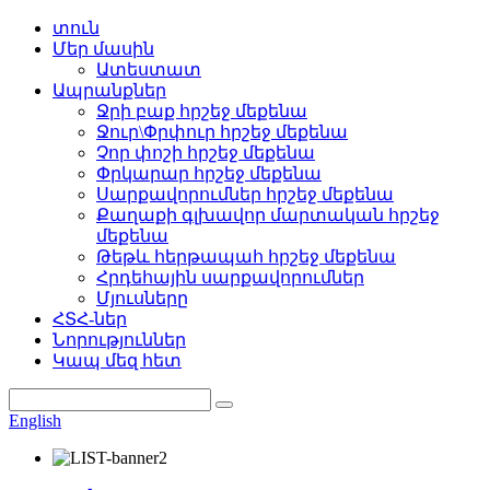
տուն
Մեր մասին
Ատեստատ
Ապրանքներ
Ջրի բաք հրշեջ մեքենա
Ջուր\Փրփուր հրշեջ մեքենա
Չոր փոշի հրշեջ մեքենա
Փրկարար հրշեջ մեքենա
Սարքավորումներ հրշեջ մեքենա
Քաղաքի գլխավոր մարտական ​​հրշեջ
մեքենա
Թեթև հերթապահ հրշեջ մեքենա
Հրդեհային սարքավորումներ
Մյուսները
ՀՏՀ-ներ
Նորություններ
Կապ մեզ հետ
English