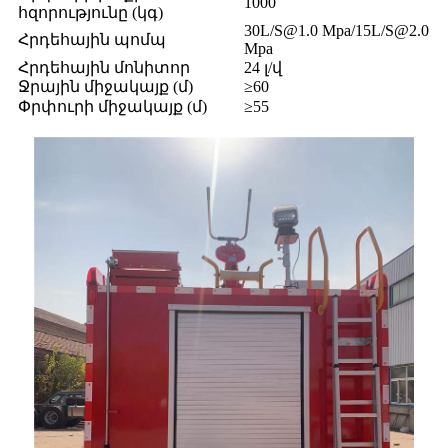
1000
հզորությունը (կգ)
30L/S@1.0 Mpa/15L/S@2.0
Հրդեհային պոմպ
Mpa
Հրդեհային մոնիտոր
24 լ/վ
Ջրային միջակայք (մ)
≥60
Փրփուրի միջակայք (մ)
≥55