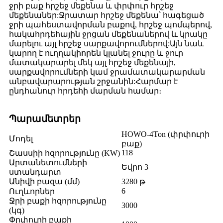
ջրի բաք հրշեջ մեքենա և փրփուր հրշեջ
մեքենաներ:Ջրատար հրշեջ մեքենա՝ հագեցած
ջրի պահեստավորման բաքով, հրշեջ պոմպերով,
հակահրդեհային ջրցան մեքենաներով և կրակը
մարելու այլ հրշեջ սարքավորումներով:Այն նաև
կարող է ուղղակիորեն կլանել ջուրը և ջուր
մատակարարել մեկ այլ հրշեջ մեքենայի,
սարքավորումների կամ ջրամատակարարման
անբավարարության շրջանին:Հարմար է
ընդհանուր հրդեհի մարման համար։
Պարամետրեր
HOWO-4Ton (փրփուրի
Մոդել
բաք)
118
Շասսիի հզորությունը (KW)
Արտանետումների
Եվրո 3
ստանդարտ
Անիվի բազա (մմ)
3280 թ
6
Ուղևորներ
Ջրի բաքի հզորությունը
3000
(կգ)
Փրփուրի բաքի