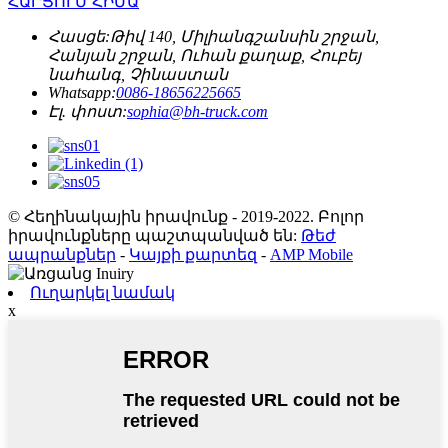
ՀԱՐՑՈՒՄ ՀԻՄԱ
Հասցե:
Թիվ 140, Միլիանգշանսին շրջան,
Հանյան շրջան, Ուհան քաղաք, Հուբեյ
նահանգ, Չինաստան
Whatsapp:
0086-18656225665
Էլ. փոստ:
sophia@bh-truck.com
© Հեղինակային իրավունք - 2019-2022. Բոլոր
իրավունքները պաշտպանված են:
Թեժ
ապրանքներ
-
Կայքի քարտեզ
-
AMP Mobile
Ուղարկել նամակ
x